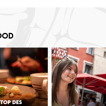
ood
 top des