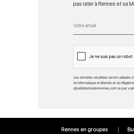
pas rater à Rennes et sa M
Les données récoltées seront utilisées à 
loi informatique et libertés et du Règle
dpo@destinationrennes.com
ou par voie
Rennes en groupes
Bu