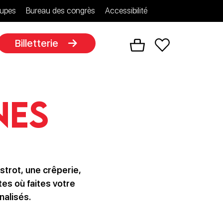
upes
Bureau des congrès
Accessibilité
Billetterie
nes
strot, une crêperie,
tes où faites votre
nalisés.