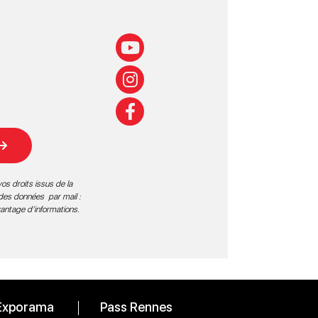
os droits issus de la
 des données par mail :
vantage d’informations
.
Exporama
Pass Rennes