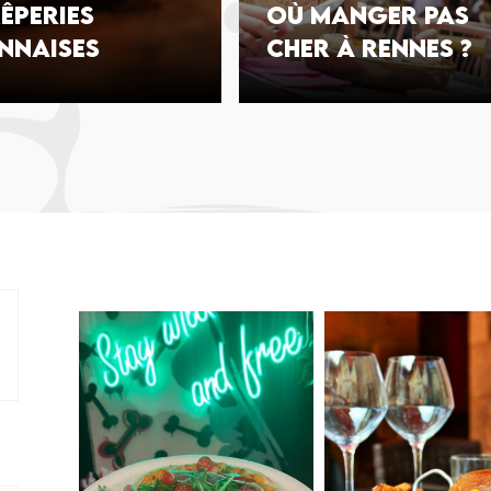
êperies
Où manger pas
nnaises
cher à Rennes ?