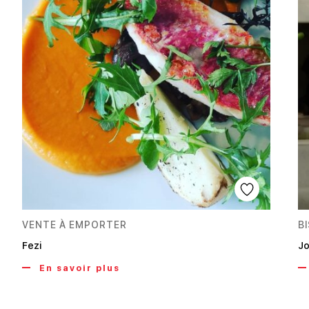
VENTE À EMPORTER
B
Fezi
Jo
En savoir plus