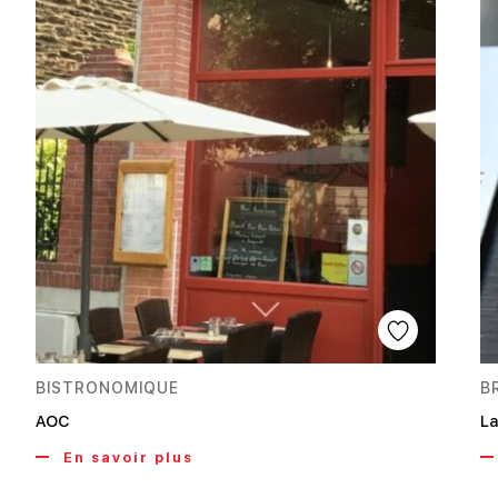
BISTRONOMIQUE
B
AOC
La
En savoir plus