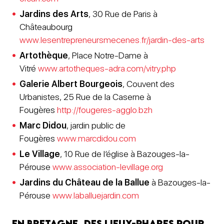
Jardins des Arts
, 30 Rue de Paris à
Châteaubourg
www.lesentrepreneursmecenes.fr/jardin-des-arts
Artothèque
, Place Notre-Dame à
Vitré
www.artotheques-adra.com/vitry.php
Galerie Albert Bourgeois
, Couvent des
Urbanistes, 25 Rue de la Caserne à
Fougères
http://fougeres-agglo.bzh
Marc Didou
, jardin public de
Fougères
www.marcdidou.com
Le Village
, 10 Rue de l’église à Bazouges-la-
Pérouse
www.association-levillage.org
Jardins du Château de la Ballue
à Bazouges-la-
Pérouse
www.laballuejardin.com
En Bretagne, des lieux-phares pour