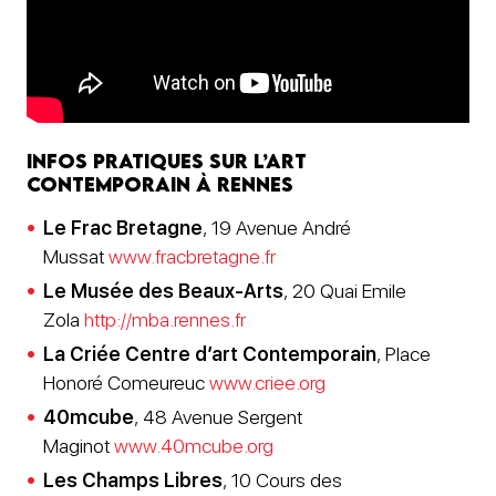
Infos pratiques sur l’Art
contemporain à Rennes
Le Frac Bretagne
, 19 Avenue André
Mussat
www.fracbretagne.fr
Le Musée des Beaux-Arts
, 20 Quai Emile
Zola
http://mba.rennes.fr
La Criée Centre d’art Contemporain
, Place
Honoré Comeureuc
www.criee.org
40mcube
, 48 Avenue Sergent
Maginot
www.40mcube.org
Les Champs Libres
, 10 Cours des