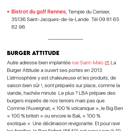
Bistrot du golf Rennes
, Temple du Cerisier,
35136 Saint-Jacques-de-la-Lande. Tél 09 81 65
82 98.
Burger Attitude
Autre adresse bien implantée
rue Saint-Malo
, La
Burger Attitude a ouvert ses portes en 2013.
L’atmosphère y est chaleureuse et les produits, de
saison bien sûr !, sont préparés sur place, comme la
viande, hachée minute. Le plus ? LBA prépare des
burgers inspirés de nos terroirs mais pas que.
Comme l’Auvergnat, « 100 % volcanique », le Big Ben
« 100 % british » ou encore le Bali, « 100 %
exotique ». Une déclinaison revigorante. Et pour ravir
les familles, le Bon Enfant (8€40) est servi jusqu’à 10