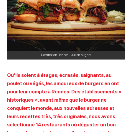
Destination Rennes – Julien Mignot
Qu’ils soient à étages, écrasés, saignants, au
poulet ou végés, les amoureux de burgers en ont
pour leur compte à Rennes. Des établissements «
historiques », avant même que le burger ne
conquiert le monde, aux nouvelles adresses et
leurs recettes très, très originales, nous avons
sélectionné 14 restaurants où déguster un bon