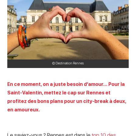
© Destination Rennes
En ce moment, on a juste besoin d’amour… Pour la
Saint-Valentin, mettez le cap sur Rennes et
profitez des bons plans pour un city-break à deux,
en amoureux.
Le saviez-vous ? Rennes est dans le
top 10 des